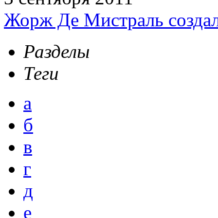
Жорж Де Мистраль создал
Разделы
Теги
а
б
в
г
д
е