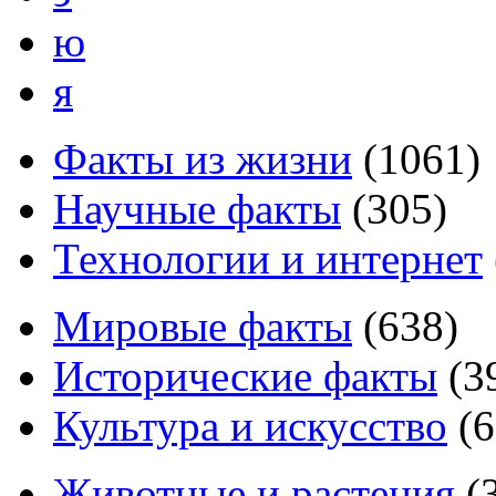
ю
я
Факты из жизни
(
1061
)
Научные факты
(
305
)
Технологии и интернет
Мировые факты
(
638
)
Исторические факты
(
3
Культура и искусство
(
6
Животные и растения
(