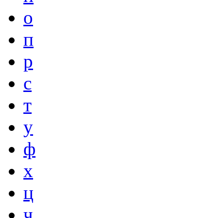
о
п
р
с
т
у
ф
х
ц
ч