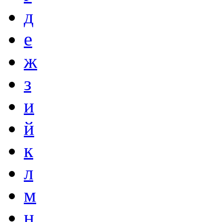
д
е
ж
з
и
й
к
л
м
н