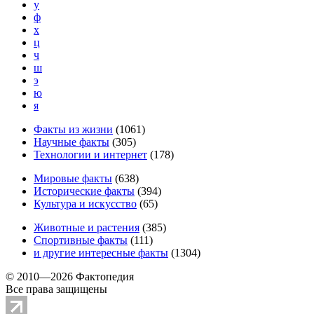
у
ф
х
ц
ч
ш
э
ю
я
Факты из жизни
(
1061
)
Научные факты
(
305
)
Технологии и интернет
(
178
)
Мировые факты
(
638
)
Исторические факты
(
394
)
Культура и искусство
(
65
)
Животные и растения
(
385
)
Спортивные факты
(
111
)
и другие
интересные факты
(
1304
)
© 2010—2026 Фактопедия
Все права защищены