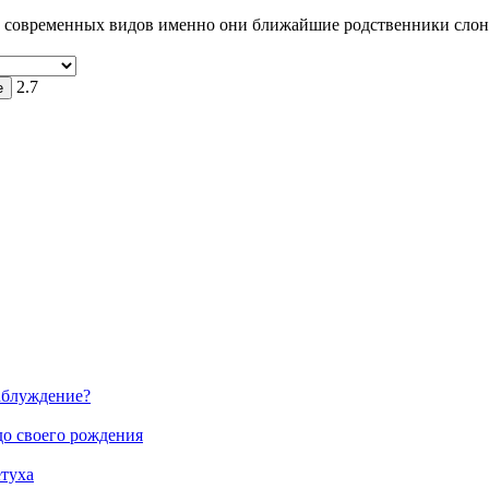
 современных видов именно они ближайшие родственники слон
2.7
заблуждение?
до своего рождения
етуха