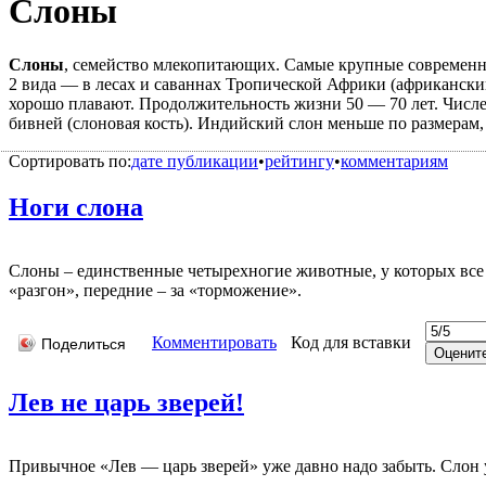
Слоны
Слоны
, семейство млекопитающих. Самые крупные современные 
2 вида — в лесах и саваннах Тропической Африки (африканск
хорошо плавают. Продолжительность жизни 50 — 70 лет. Численн
бивней (слоновая кость). Индийский слон меньше по размерам,
Сортировать по:
дате публикации
•
рейтингу
•
комментариям
Ноги слона
Слоны – единственные четырехногие животные, у которых все
«разгон», передние – за «торможение».
Комментировать
Код для вставки
Поделиться
Лев не царь зверей!
Привычное «Лев — царь зверей» уже давно надо забыть. Слон у