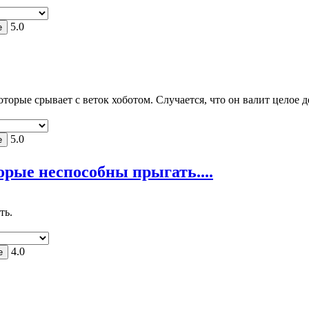
5.0
оторые срывает с веток хоботом. Случается, что он валит целое 
5.0
pые неспособны пpыгать....
ть.
4.0