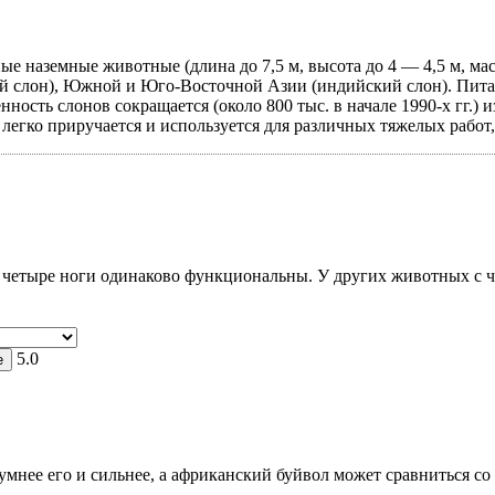
наземные животные (длина до 7,5 м, высота до 4 — 4,5 м, масса д
ий слон), Южной и Юго-Восточной Азии (индийский слон). Пит
ость слонов сокращается (около 800 тыс. в начале 1990-х гг.) 
 легко приручается и используется для различных тяжелых работ
 четыре ноги одинаково функциональны. У других животных с ч
5.0
мнее его и сильнее, а африканский буйвол может сравниться со 