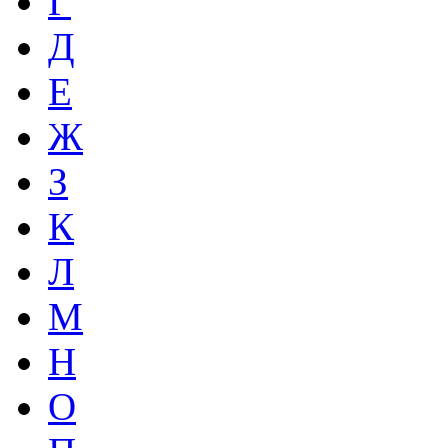
Г
Д
Е
Ж
З
К
Л
М
Н
О