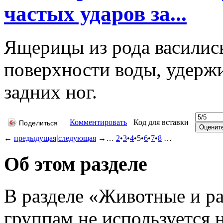
частых ударов за...
Ящерицы из рода василиск
поверхности воды, удержи
задних ног.
Комментировать
Код для вставки
Поделиться
←
предыдущая
|
следующая
→
…
2
•
3
•
4
•
5
•
6
•
7
•
8
…
Об этом разделе
В разделе «Животные и ра
группам не используется