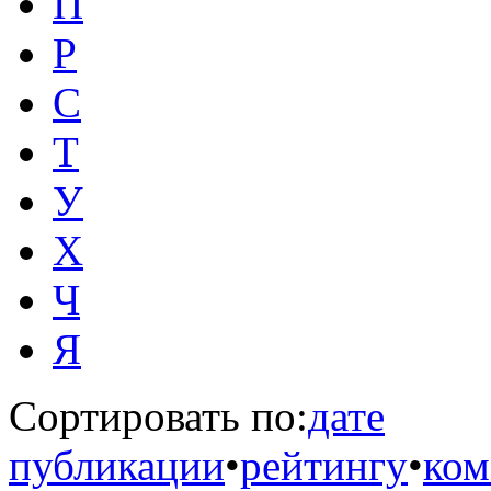
П
Р
С
Т
У
Х
Ч
Я
Сортировать по:
дате
публикации
•
рейтингу
•
ком