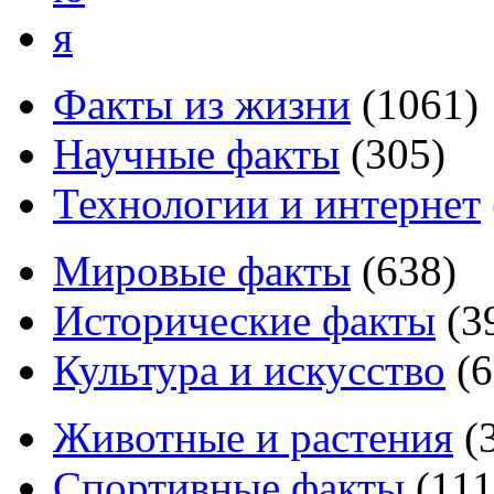
я
Факты из жизни
(
1061
)
Научные факты
(
305
)
Технологии и интернет
Мировые факты
(
638
)
Исторические факты
(
3
Культура и искусство
(
6
Животные и растения
(
Спортивные факты
(
111