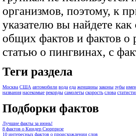
организмов, поэтому, к п
указателю вы найдете как
общих фактов и фактов о 
статью о пингвинах, с фак
Теги раздела
Москва
США
автомобили
вода
еда
женщины
законы
зубы
име
названия
насекомые
рекорды
самолеты
скорость
слова
статисти
Подборки фактов
Лучшие факты за июнь!
8 фактов о Киндер Сюрпризе
10 интересных фактов о происхождении слов