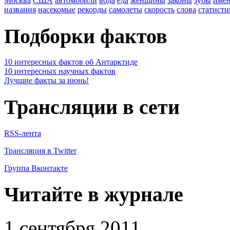
Москва
США
автомобили
вода
еда
женщины
законы
зубы
име
названия
насекомые
рекорды
самолеты
скорость
слова
статисти
Подборки фактов
10 интересных фактов об Антарктиде
10 интересных научных фактов
Лучшие факты за июнь!
Трансляции в сети
RSS-лента
Трансляция в Twitter
Группа Вконтакте
Читайте в журнале
1 сентября 2011