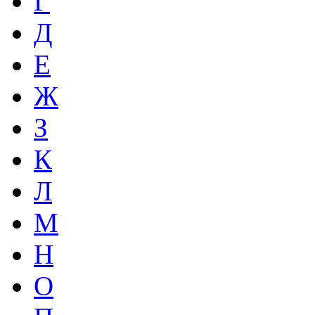
Г
Д
Е
Ж
З
К
Л
М
Н
О