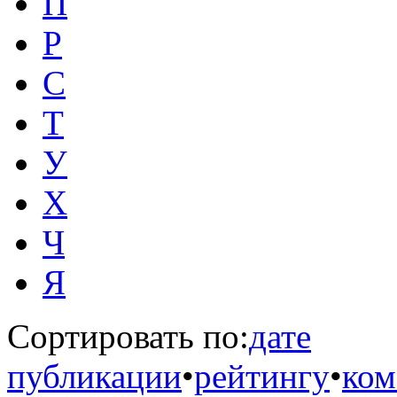
П
Р
С
Т
У
Х
Ч
Я
Сортировать по:
дате
публикации
•
рейтингу
•
ком