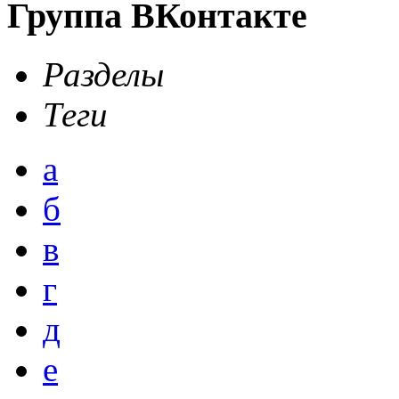
Группа ВКонтакте
Разделы
Теги
а
б
в
г
д
е